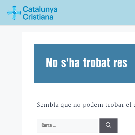
Vés
al
contingut
No s'ha trobat res
Sembla que no podem trobar el qu
Cerca: