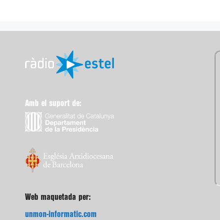
Amb el suport de:
Web maquetada per:
unmon-informatic.com