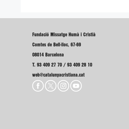
Fundació Missatge Humà i Cristià
Comtes de Bell-lloc, 67-69
08014 Barcelona
T. 93 409 27 70 / 93 409 28 10
web@catalunyacristiana.cat