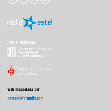
Amb el suport de:
Web maquetada per:
unmon-informatic.com