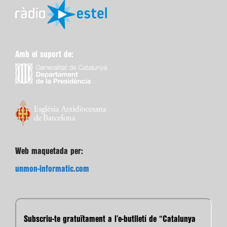
Amb el suport de:
Web maquetada per:
unmon-informatic.com
Subscriu-te gratuïtament a l’e-butlletí de “Catalunya