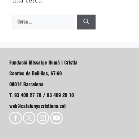
una cerca.
Cerca:
Fundació Missatge Humà i Cristià
Comtes de Bell-lloc, 67-69
08014 Barcelona
T. 93 409 27 70 / 93 409 28 10
web@catalunyacristiana.cat