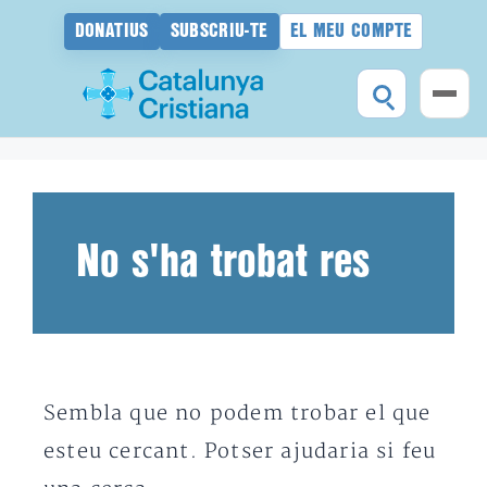
DONATIUS
SUBSCRIU-TE
EL MEU COMPTE
Vés
al
contingut
No s'ha trobat res
Sembla que no podem trobar el que
esteu cercant. Potser ajudaria si feu