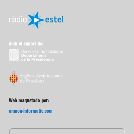
Amb el suport de:
Web maquetada per:
unmon-informatic.com