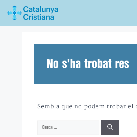
Vés
al
contingut
No s'ha trobat res
Sembla que no podem trobar el qu
Cerca: