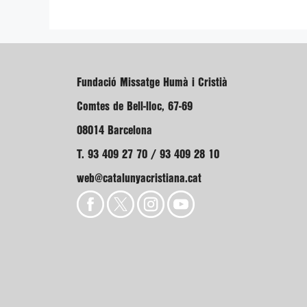
Fundació Missatge Humà i Cristià
Comtes de Bell-lloc, 67-69
08014 Barcelona
T. 93 409 27 70 / 93 409 28 10
web@catalunyacristiana.cat