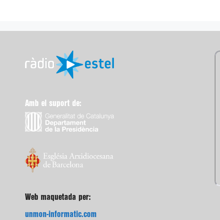
Amb el suport de:
Web maquetada per:
unmon-informatic.com