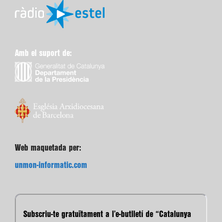
Amb el suport de:
Web maquetada per:
unmon-informatic.com
Subscriu-te gratuïtament a l’e-butlletí de “Catalunya