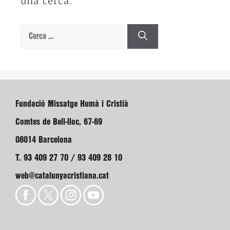
una cerca.
Cerca:
Fundació Missatge Humà i Cristià
Comtes de Bell-lloc, 67-69
08014 Barcelona
T. 93 409 27 70 / 93 409 28 10
web@catalunyacristiana.cat