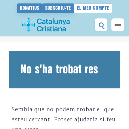
DONATIUS
SUBSCRIU-TE
EL MEU COMPTE
Vés
al
contingut
No s'ha trobat res
Sembla que no podem trobar el que
esteu cercant. Potser ajudaria si feu