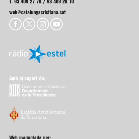
T. 93 409 27 70 / 93 409 28 10
web@catalunyacristiana.cat
Amb el suport de:
Web maquetada per: