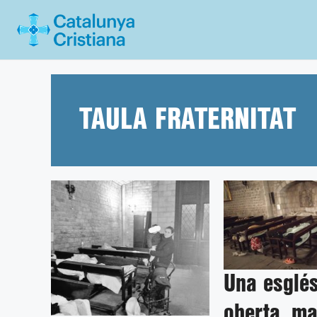
Vés
al
contingut
TAULA FRATERNITAT
Una esglés
oberta, m