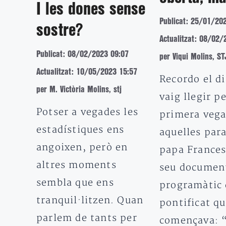
I les dones sense
Publicat: 25/01/20
sostre?
Actualitzat: 08/02/
Publicat: 08/02/2023 09:07
per Viqui Molins, ST
Actualitzat: 10/05/2023 15:57
Recordo el d
per M. Victòria Molins, stj
vaig llegir p
Potser a vegades les
primera veg
estadístiques ens
aquelles para
angoixen, però en
papa Frances
altres moments
seu documen
sembla que ens
programàtic 
tranquil·litzen. Quan
pontificat q
parlem de tants per
començava: 