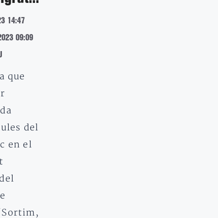
23 14:47
2023 09:09
J
ia que
er
ada
ules del
c en el
t
del
ue
“Sortim,