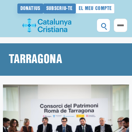
DONATIUS
SUBSCRIU-TE
EL MEU COMPTE
Vés
al
contingut
TARRAGONA