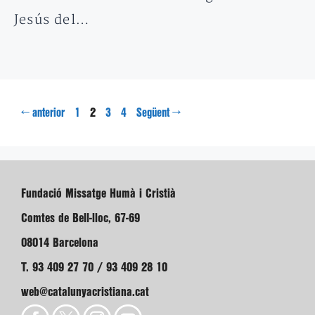
Jesús del…
Pàgina
Pàgina
Pàgina
Pàgina
←
2
→
anterior
1
3
4
Següent
Fundació Missatge Humà i Cristià
Comtes de Bell-lloc, 67-69
08014 Barcelona
T. 93 409 27 70 / 93 409 28 10
web@catalunyacristiana.cat