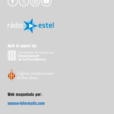
Amb el suport de:
Web maquetada per:
unmon-informatic.com