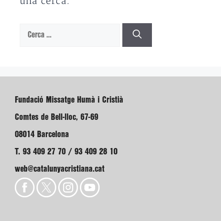
una cerca.
Cerca:
Fundació Missatge Humà i Cristià
Comtes de Bell-lloc, 67-69
08014 Barcelona
T. 93 409 27 70 / 93 409 28 10
web@catalunyacristiana.cat