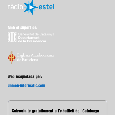
Amb el suport de:
Web maquetada per:
unmon-informatic.com
Subscriu-te gratuïtament a l’e-butlletí de “Catalunya