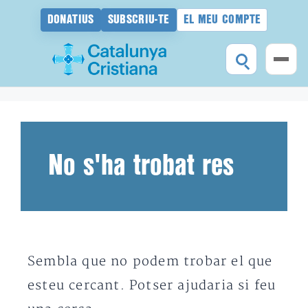
DONATIUS
SUBSCRIU-TE
EL MEU COMPTE
Vés
al
contingut
No s'ha trobat res
Sembla que no podem trobar el que
esteu cercant. Potser ajudaria si feu