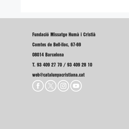
Fundació Missatge Humà i Cristià
Comtes de Bell-lloc, 67-69
08014 Barcelona
T. 93 409 27 70 / 93 409 28 10
web@catalunyacristiana.cat