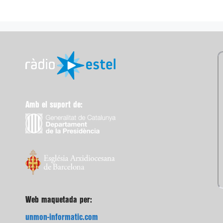
Amb el suport de:
Web maquetada per:
unmon-informatic.com