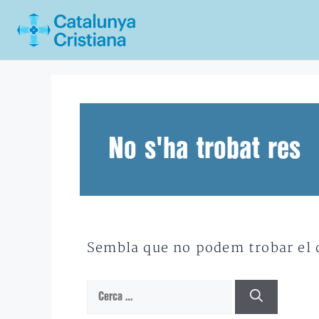
Vés
al
contingut
No s'ha trobat res
Sembla que no podem trobar el qu
Cerca: