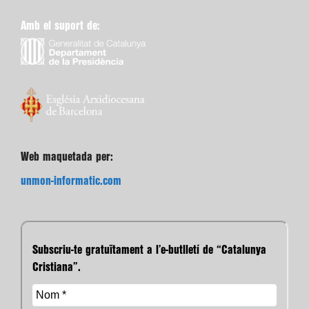
Amb el suport de:
Web maquetada per:
unmon-informatic.com
Subscriu-te gratuïtament a l’e-butlletí de “Catalunya
Cristiana”.