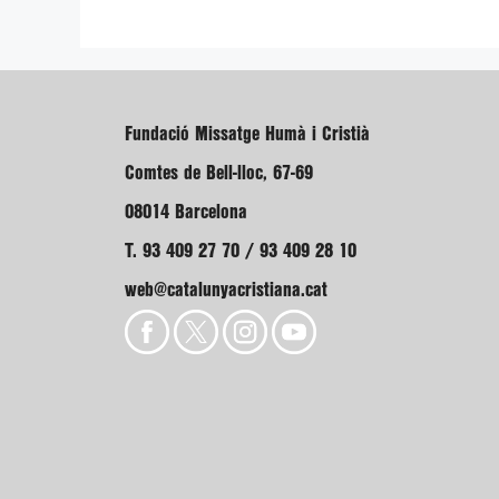
Fundació Missatge Humà i Cristià
Comtes de Bell-lloc, 67-69
08014 Barcelona
T. 93 409 27 70 / 93 409 28 10
web@catalunyacristiana.cat