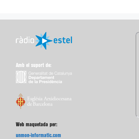
Amb el suport de:
Web maquetada per:
unmon-informatic.com