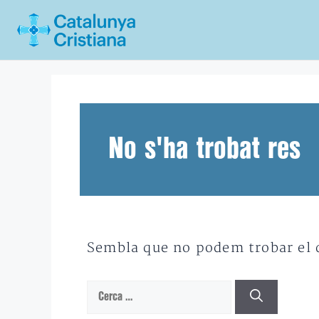
Vés
al
contingut
No s'ha trobat res
Sembla que no podem trobar el qu
Cerca: