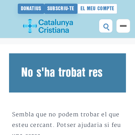
DONATIUS
SUBSCRIU-TE
EL MEU COMPTE
Vés
al
contingut
No s'ha trobat res
Sembla que no podem trobar el que
esteu cercant. Potser ajudaria si feu