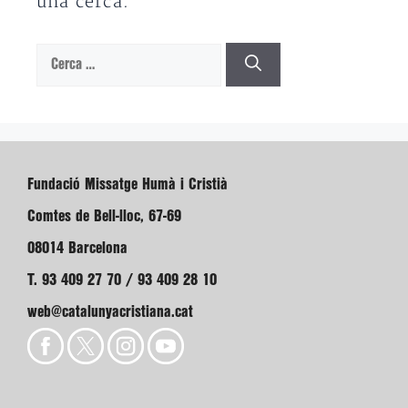
una cerca.
Cerca:
Fundació Missatge Humà i Cristià
Comtes de Bell-lloc, 67-69
08014 Barcelona
T. 93 409 27 70 / 93 409 28 10
web@catalunyacristiana.cat