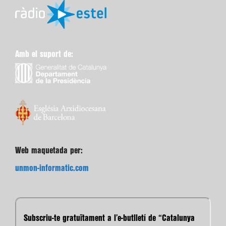
Amb el suport de:
Web maquetada per:
unmon-informatic.com
Subscriu-te gratuïtament a l’e-butlletí de “Catalunya