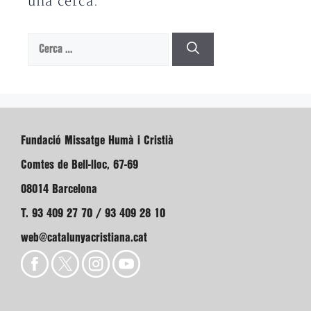
una cerca.
Cerca:
Fundació Missatge Humà i Cristià
Comtes de Bell-lloc, 67-69
08014 Barcelona
T. 93 409 27 70 / 93 409 28 10
web@catalunyacristiana.cat