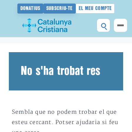
DONATIUS
SUBSCRIU-TE
EL MEU COMPTE
Vés
al
contingut
No s'ha trobat res
Sembla que no podem trobar el que
esteu cercant. Potser ajudaria si feu