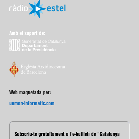
Amb el suport de:
Web maquetada per:
unmon-informatic.com
Subscriu-te gratuïtament a l’e-butlletí de “Catalunya