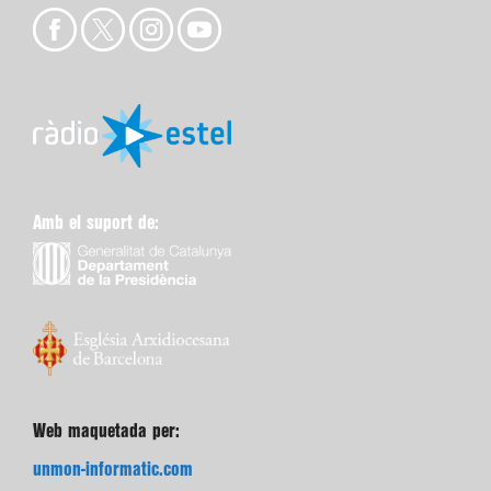
Amb el suport de:
Web maquetada per:
unmon-informatic.com