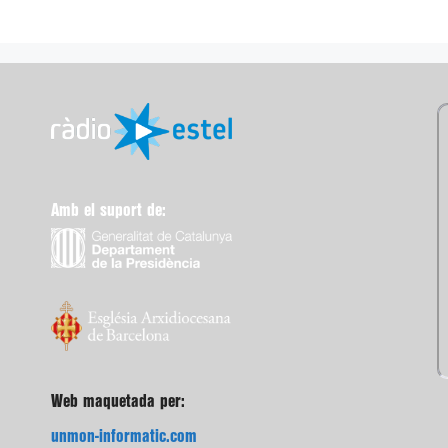
Amb el suport de:
Web maquetada per:
unmon-informatic.com