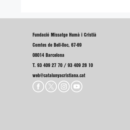
Fundació Missatge Humà i Cristià
Comtes de Bell-lloc, 67-69
08014 Barcelona
T. 93 409 27 70 / 93 409 28 10
web@catalunyacristiana.cat