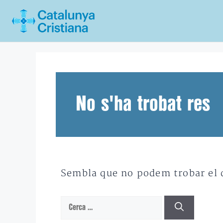
Vés
al
contingut
No s'ha trobat res
Sembla que no podem trobar el qu
Cerca: