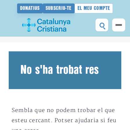
DONATIUS
SUBSCRIU-TE
EL MEU COMPTE
Vés
al
contingut
No s'ha trobat res
Sembla que no podem trobar el que
esteu cercant. Potser ajudaria si feu