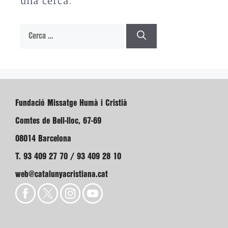
una cerca.
Cerca:
Fundació Missatge Humà i Cristià
Comtes de Bell-lloc, 67-69
08014 Barcelona
T. 93 409 27 70 / 93 409 28 10
web@catalunyacristiana.cat