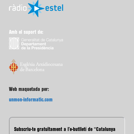
Amb el suport de:
Web maquetada per:
unmon-informatic.com
Subscriu-te gratuïtament a l’e-butlletí de “Catalunya