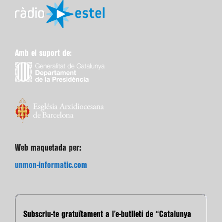
Amb el suport de:
Web maquetada per:
unmon-informatic.com
Subscriu-te gratuïtament a l’e-butlletí de “Catalunya