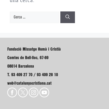
una cerca.
Cerca:
Fundació Missatge Humà i Cristià
Comtes de Bell-lloc, 67-69
08014 Barcelona
T. 93 409 27 70 / 93 409 28 10
web@catalunyacristiana.cat