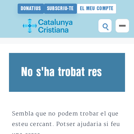
DONATIUS
SUBSCRIU-TE
EL MEU COMPTE
Vés
al
contingut
No s'ha trobat res
Sembla que no podem trobar el que
esteu cercant. Potser ajudaria si feu