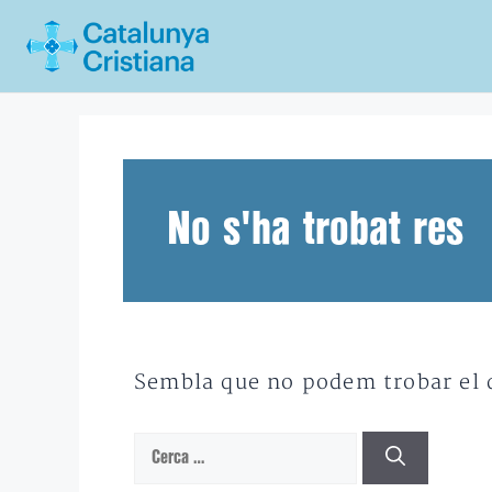
Vés
al
contingut
No s'ha trobat res
Sembla que no podem trobar el qu
Cerca: