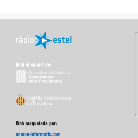
Amb el suport de:
Web maquetada per:
unmon-informatic.com