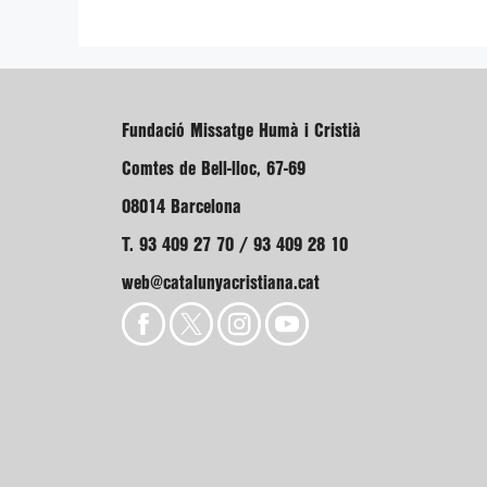
Fundació Missatge Humà i Cristià
Comtes de Bell-lloc, 67-69
08014 Barcelona
T. 93 409 27 70 / 93 409 28 10
web@catalunyacristiana.cat