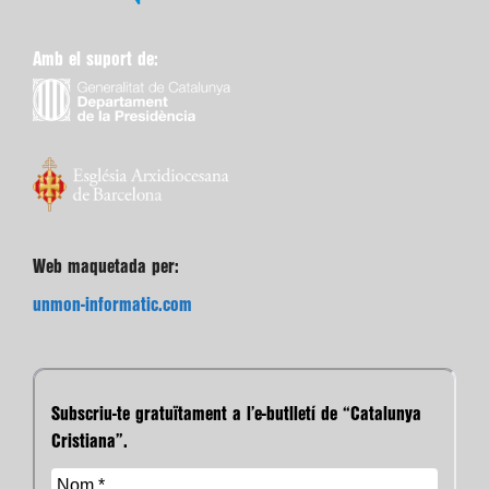
Amb el suport de:
Web maquetada per:
unmon-informatic.com
Subscriu-te gratuïtament a l’e-butlletí de “Catalunya
Cristiana”.