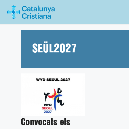
Vés
al
contingut
SEÜL2027
Convocats els