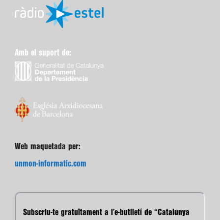
Amb el suport de:
Web maquetada per:
unmon-informatic.com
Subscriu-te gratuïtament a l’e-butlletí de “Catalunya