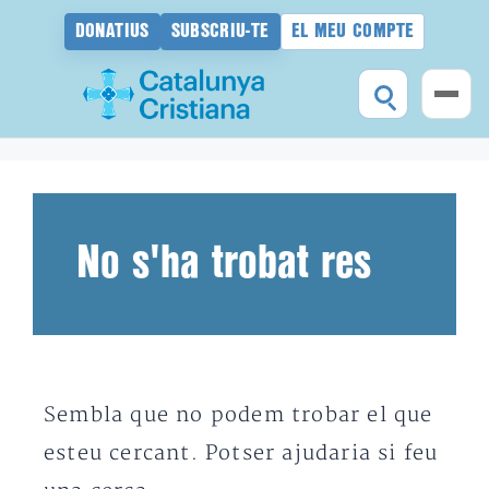
DONATIUS
SUBSCRIU-TE
EL MEU COMPTE
Vés
al
contingut
No s'ha trobat res
Sembla que no podem trobar el que
esteu cercant. Potser ajudaria si feu