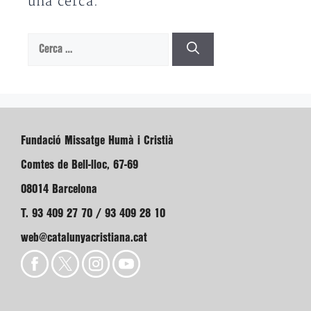
una cerca.
Cerca:
Fundació Missatge Humà i Cristià
Comtes de Bell-lloc, 67-69
08014 Barcelona
T. 93 409 27 70 / 93 409 28 10
web@catalunyacristiana.cat