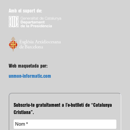
Amb el suport de:
Web maquetada per:
unmon-informatic.com
Subscriu-te gratuïtament a l’e-butlletí de “Catalunya
Cristiana”.