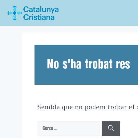
Vés
al
contingut
No s'ha trobat res
Sembla que no podem trobar el qu
Cerca: