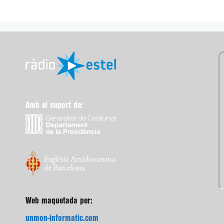
Amb el suport de:
Web maquetada per:
unmon-informatic.com