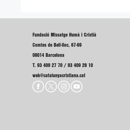
Fundació Missatge Humà i Cristià
Comtes de Bell-lloc, 67-69
08014 Barcelona
T. 93 409 27 70 / 93 409 28 10
web@catalunyacristiana.cat