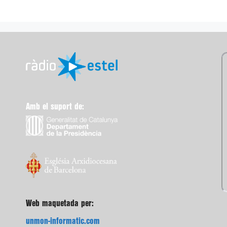
Amb el suport de:
Web maquetada per:
unmon-informatic.com