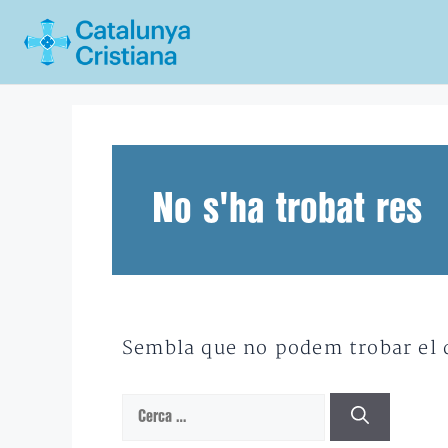
Vés
al
contingut
No s'ha trobat res
Sembla que no podem trobar el qu
Cerca: