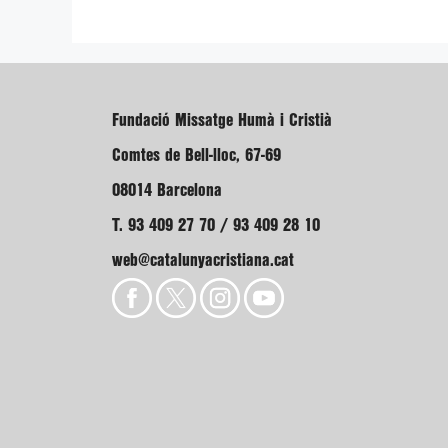
Fundació Missatge Humà i Cristià
Comtes de Bell-lloc, 67-69
08014 Barcelona
T. 93 409 27 70 / 93 409 28 10
web@catalunyacristiana.cat