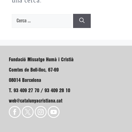
una cerca.
Cerca:
Fundació Missatge Humà i Cristià
Comtes de Bell-lloc, 67-69
08014 Barcelona
T. 93 409 27 70 / 93 409 28 10
web@catalunyacristiana.cat