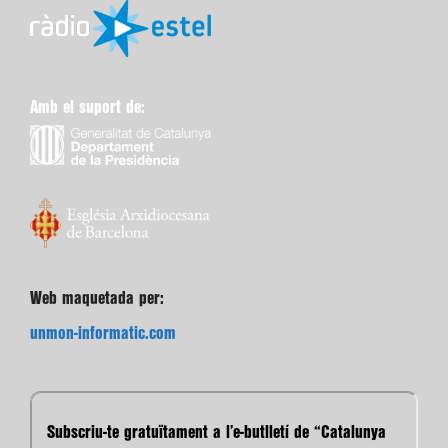
Amb el suport de:
Web maquetada per:
unmon-informatic.com
Subscriu-te gratuïtament a l’e-butlletí de “Catalunya