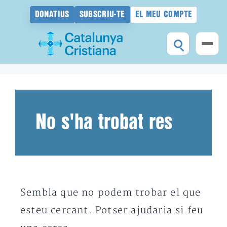
DONATIUS
SUBSCRIU-TE
EL MEU COMPTE
Vés
al
contingut
No s'ha trobat res
Sembla que no podem trobar el que
esteu cercant. Potser ajudaria si feu