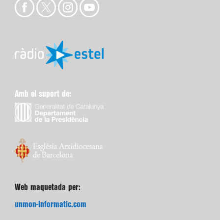
Amb el suport de:
Web maquetada per:
unmon-informatic.com