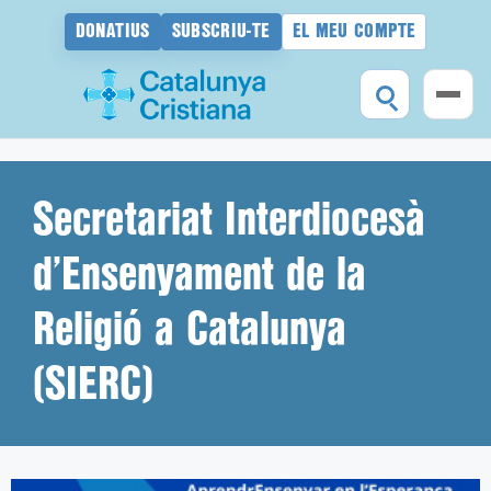
DONATIUS
SUBSCRIU-TE
EL MEU COMPTE
Vés
al
contingut
Secretariat Interdiocesà
d’Ensenyament de la
Religió a Catalunya
(SIERC)