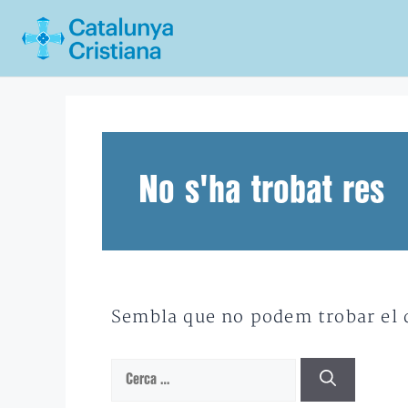
Vés
al
contingut
No s'ha trobat res
Sembla que no podem trobar el qu
Cerca: