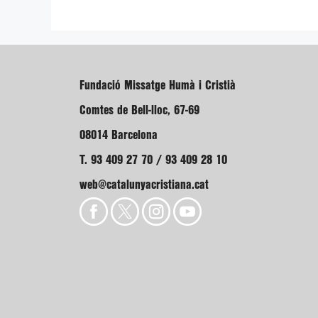
Fundació Missatge Humà i Cristià
Comtes de Bell-lloc, 67-69
08014 Barcelona
T. 93 409 27 70 / 93 409 28 10
web@catalunyacristiana.cat