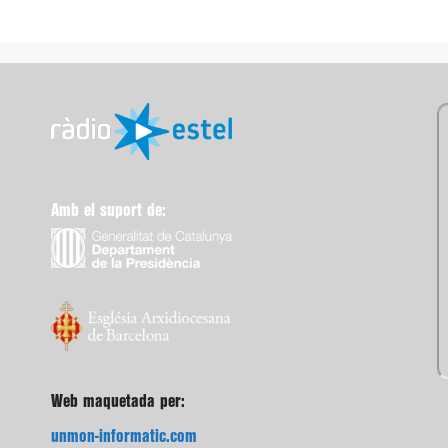
Amb el suport de:
Web maquetada per:
unmon-informatic.com