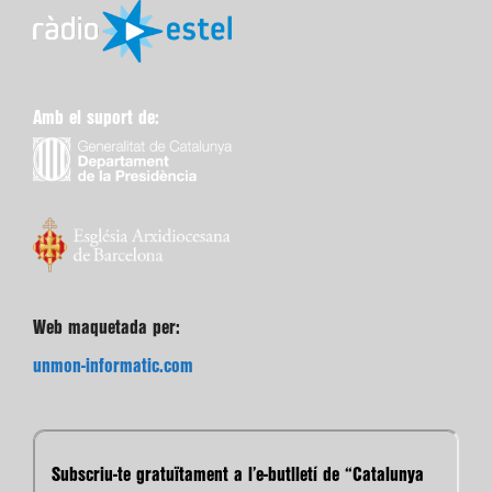
Amb el suport de:
Web maquetada per:
unmon-informatic.com
Subscriu-te gratuïtament a l’e-butlletí de “Catalunya