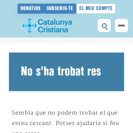
DONATIUS
SUBSCRIU-TE
EL MEU COMPTE
Vés
al
contingut
No s'ha trobat res
Sembla que no podem trobar el que
esteu cercant. Potser ajudaria si feu