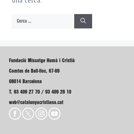
una cerca.
Cerca:
Fundació Missatge Humà i Cristià
Comtes de Bell-lloc, 67-69
08014 Barcelona
T. 93 409 27 70 / 93 409 28 10
web@catalunyacristiana.cat