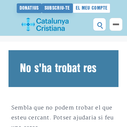
DONATIUS
SUBSCRIU-TE
EL MEU COMPTE
Vés
al
contingut
No s'ha trobat res
Sembla que no podem trobar el que
esteu cercant. Potser ajudaria si feu