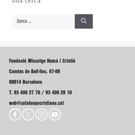
una cerca.
Cerca:
Fundació Missatge Humà i Cristià
Comtes de Bell-lloc, 67-69
08014 Barcelona
T. 93 409 27 70 / 93 409 28 10
web@catalunyacristiana.cat