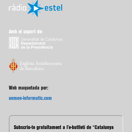
Amb el suport de:
Web maquetada per:
unmon-informatic.com
Subscriu-te gratuïtament a l’e-butlletí de “Catalunya