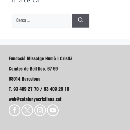
una cerca.
Cerca:
Fundació Missatge Humà i Cristià
Comtes de Bell-lloc, 67-69
08014 Barcelona
T. 93 409 27 70 / 93 409 28 10
web@catalunyacristiana.cat