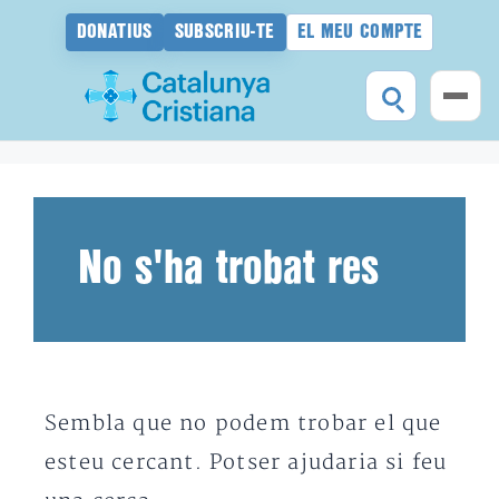
DONATIUS
SUBSCRIU-TE
EL MEU COMPTE
Vés
al
contingut
No s'ha trobat res
Sembla que no podem trobar el que
esteu cercant. Potser ajudaria si feu