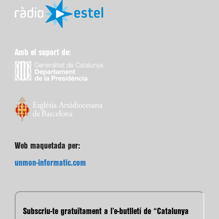
Amb el suport de:
Web maquetada per:
unmon-informatic.com
Subscriu-te gratuïtament a l’e-butlletí de “Catalunya