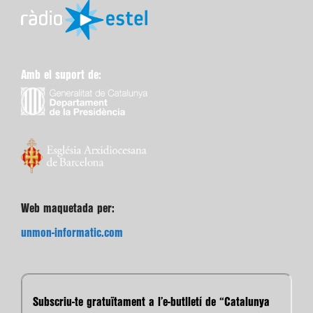
Amb el suport de:
Web maquetada per:
unmon-informatic.com
Subscriu-te gratuïtament a l’e-butlletí de “Catalunya