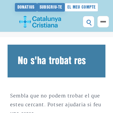
DONATIUS
SUBSCRIU-TE
EL MEU COMPTE
Vés
al
contingut
No s'ha trobat res
Sembla que no podem trobar el que
esteu cercant. Potser ajudaria si feu