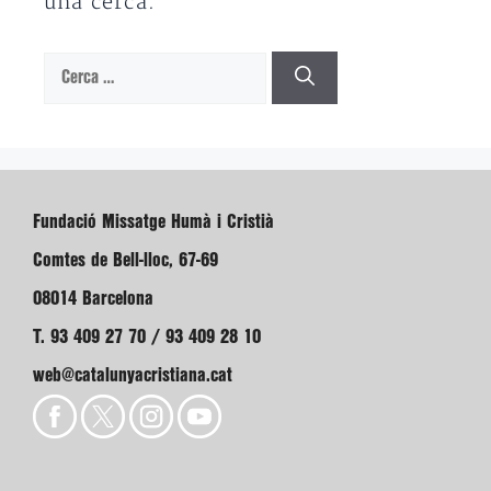
una cerca.
Cerca:
Fundació Missatge Humà i Cristià
Comtes de Bell-lloc, 67-69
08014 Barcelona
T. 93 409 27 70 / 93 409 28 10
web@catalunyacristiana.cat