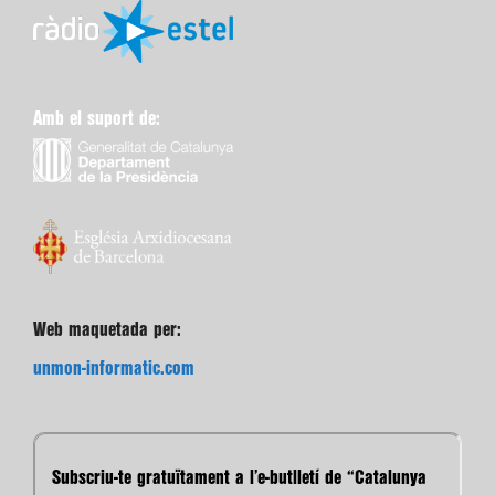
Amb el suport de:
Web maquetada per:
unmon-informatic.com
Subscriu-te gratuïtament a l’e-butlletí de “Catalunya