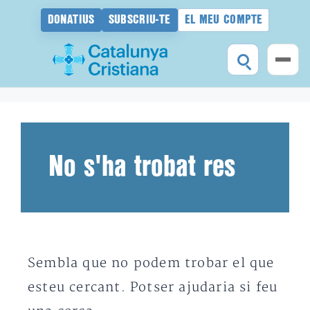
DONATIUS
SUBSCRIU-TE
EL MEU COMPTE
Vés
al
contingut
No s'ha trobat res
Sembla que no podem trobar el que
esteu cercant. Potser ajudaria si feu