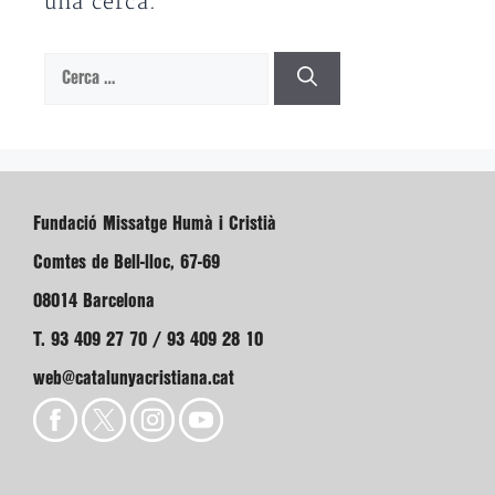
una cerca.
Cerca:
Fundació Missatge Humà i Cristià
Comtes de Bell-lloc, 67-69
08014 Barcelona
T. 93 409 27 70 / 93 409 28 10
web@catalunyacristiana.cat