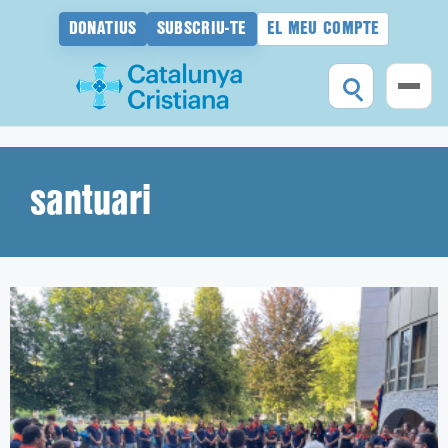
DONATIUS
SUBSCRIU-TE
EL MEU COMPTE
Vés
al
contingut
santuari