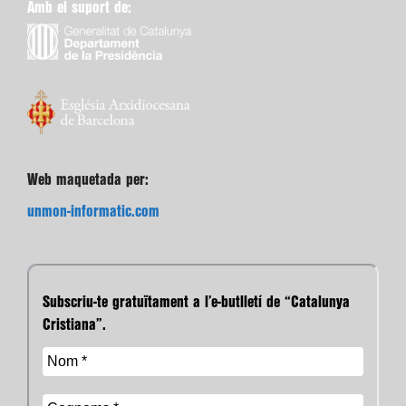
Amb el suport de:
Web maquetada per:
unmon-informatic.com
Subscriu-te gratuïtament a l’e-butlletí de “Catalunya
Cristiana”.