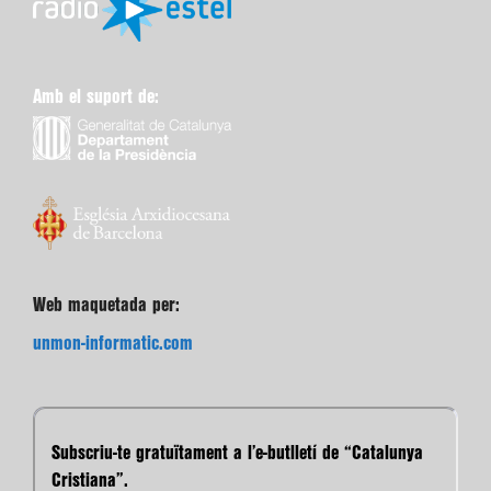
Amb el suport de:
Web maquetada per:
unmon-informatic.com
Subscriu-te gratuïtament a l’e-butlletí de “Catalunya
Cristiana”.