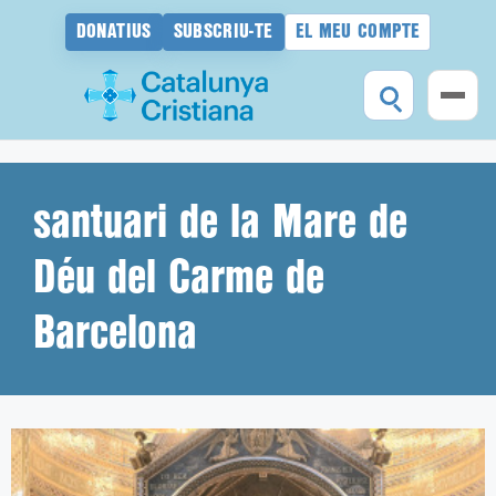
DONATIUS
SUBSCRIU-TE
EL MEU COMPTE
Vés
al
contingut
santuari de la Mare de
Déu del Carme de
Barcelona