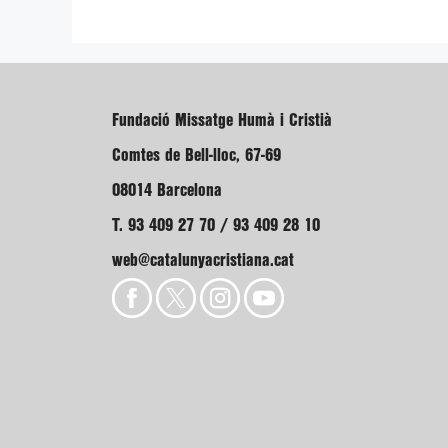
Fundació Missatge Humà i Cristià
Comtes de Bell-lloc, 67-69
08014 Barcelona
T. 93 409 27 70 / 93 409 28 10
web@catalunyacristiana.cat