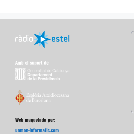
Amb el suport de:
Web maquetada per:
unmon-informatic.com