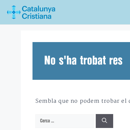
Vés
al
contingut
No s'ha trobat res
Sembla que no podem trobar el qu
Cerca: