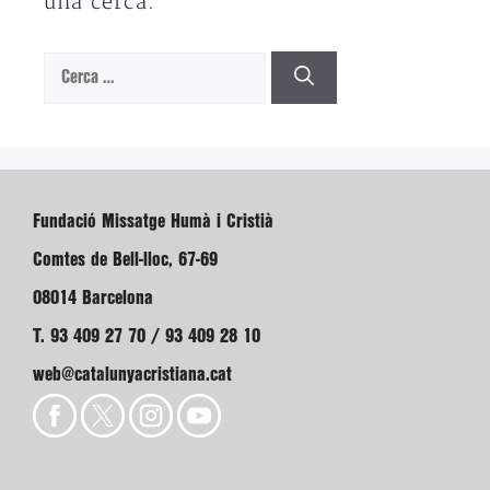
una cerca.
Cerca:
Fundació Missatge Humà i Cristià
Comtes de Bell-lloc, 67-69
08014 Barcelona
T. 93 409 27 70 / 93 409 28 10
web@catalunyacristiana.cat