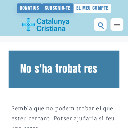
DONATIUS
SUBSCRIU-TE
EL MEU COMPTE
Vés
al
contingut
No s'ha trobat res
Sembla que no podem trobar el que
esteu cercant. Potser ajudaria si feu