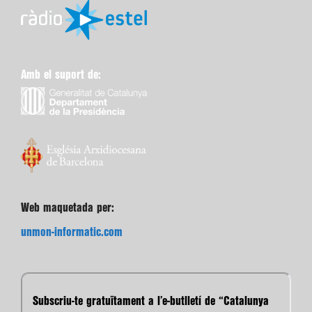
Amb el suport de:
Web maquetada per:
unmon-informatic.com
Subscriu-te gratuïtament a l’e-butlletí de “Catalunya