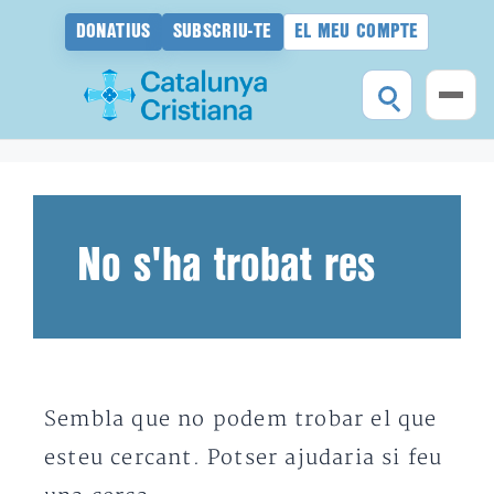
DONATIUS
SUBSCRIU-TE
EL MEU COMPTE
Vés
al
contingut
No s'ha trobat res
Sembla que no podem trobar el que
esteu cercant. Potser ajudaria si feu