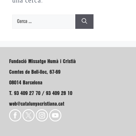
una cerca.
Cerca:
Fundació Missatge Humà i Cristià
Comtes de Bell-lloc, 67-69
08014 Barcelona
T. 93 409 27 70 / 93 409 28 10
web@catalunyacristiana.cat