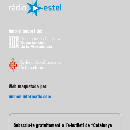
Amb el suport de:
Web maquetada per:
unmon-informatic.com
Subscriu-te gratuïtament a l’e-butlletí de “Catalunya