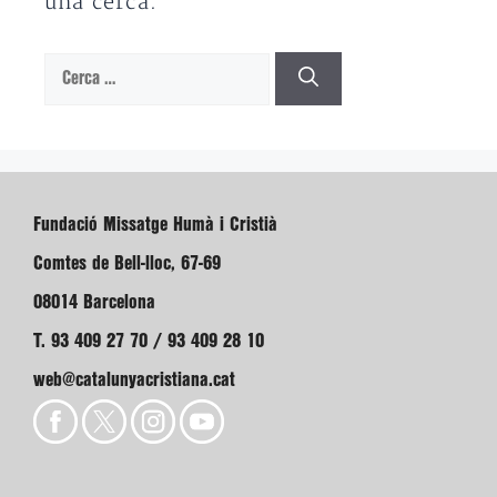
una cerca.
Cerca:
Fundació Missatge Humà i Cristià
Comtes de Bell-lloc, 67-69
08014 Barcelona
T. 93 409 27 70 / 93 409 28 10
web@catalunyacristiana.cat