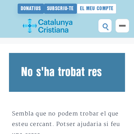
DONATIUS
SUBSCRIU-TE
EL MEU COMPTE
Vés
al
contingut
No s'ha trobat res
Sembla que no podem trobar el que
esteu cercant. Potser ajudaria si feu