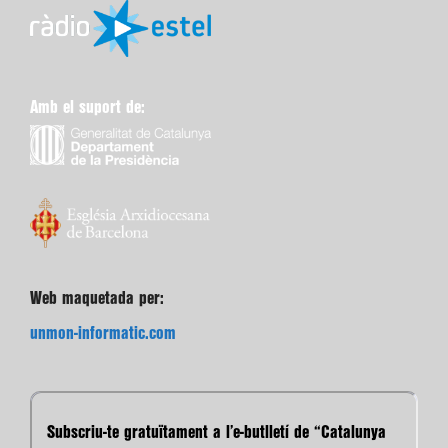
Amb el suport de:
Web maquetada per:
unmon-informatic.com
Subscriu-te gratuïtament a l’e-butlletí de “Catalunya