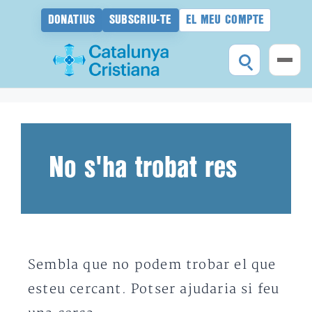
DONATIUS
SUBSCRIU-TE
EL MEU COMPTE
Vés
al
contingut
No s'ha trobat res
Sembla que no podem trobar el que
esteu cercant. Potser ajudaria si feu