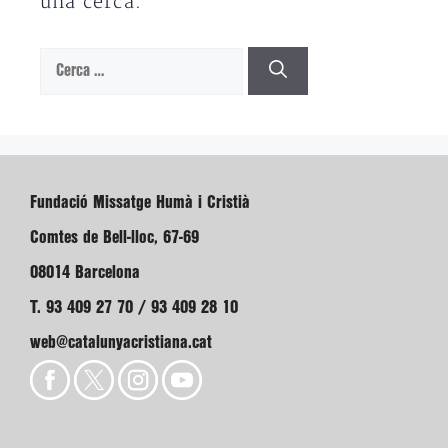
una cerca.
Cerca:
Fundació Missatge Humà i Cristià
Comtes de Bell-lloc, 67-69
08014 Barcelona
T. 93 409 27 70 / 93 409 28 10
web@catalunyacristiana.cat