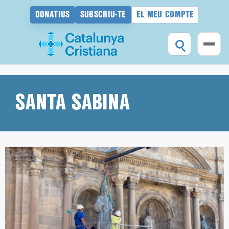
DONATIUS
SUBSCRIU-TE
EL MEU COMPTE
Vés
al
contingut
SANTA SABINA