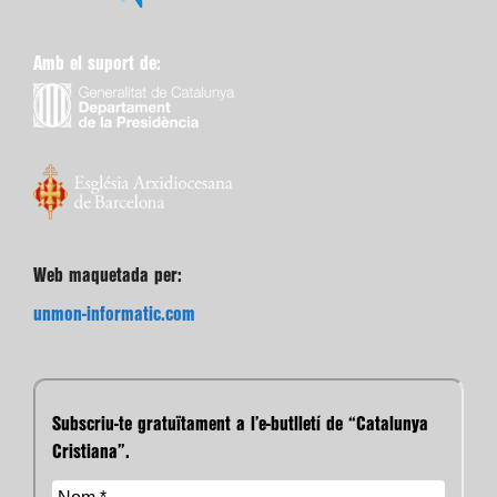
Amb el suport de:
Web maquetada per:
unmon-informatic.com
Subscriu-te gratuïtament a l’e-butlletí de “Catalunya
Cristiana”.