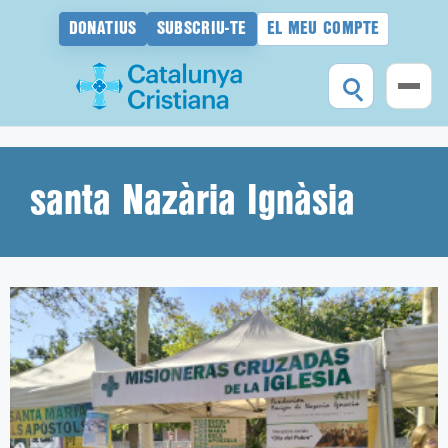
DONATIUS
SUBSCRIU-TE
EL MEU COMPTE
Vés
al
contingut
santa Nazària Ignàsia