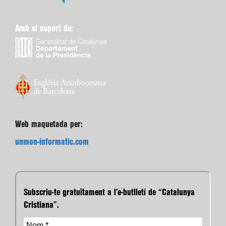
Amb el suport de:
Web maquetada per:
unmon-informatic.com
Subscriu-te gratuïtament a l’e-butlletí de “Catalunya
Cristiana”.