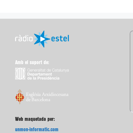
Amb el suport de:
Web maquetada per:
unmon-informatic.com