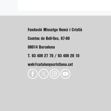
Fundació Missatge Humà i Cristià
Comtes de Bell-lloc, 67-69
08014 Barcelona
T. 93 409 27 70 / 93 409 28 10
web@catalunyacristiana.cat