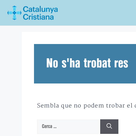
Vés
al
contingut
No s'ha trobat res
Sembla que no podem trobar el qu
Cerca: