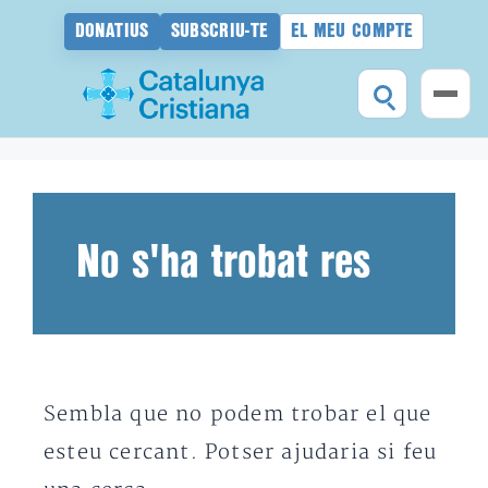
DONATIUS
SUBSCRIU-TE
EL MEU COMPTE
Vés
al
contingut
No s'ha trobat res
Sembla que no podem trobar el que
esteu cercant. Potser ajudaria si feu