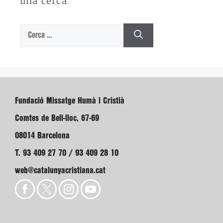
una cerca.
Cerca:
Fundació Missatge Humà i Cristià
Comtes de Bell-lloc, 67-69
08014 Barcelona
T. 93 409 27 70 / 93 409 28 10
web@catalunyacristiana.cat