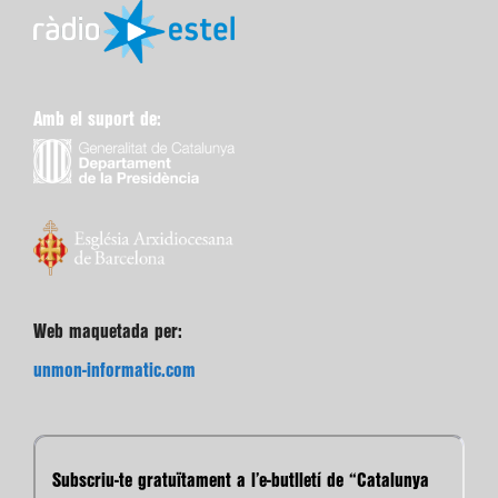
Amb el suport de:
Web maquetada per:
unmon-informatic.com
Subscriu-te gratuïtament a l’e-butlletí de “Catalunya