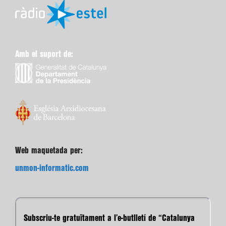
Amb el suport de:
Web maquetada per:
unmon-informatic.com
Subscriu-te gratuïtament a l’e-butlletí de “Catalunya