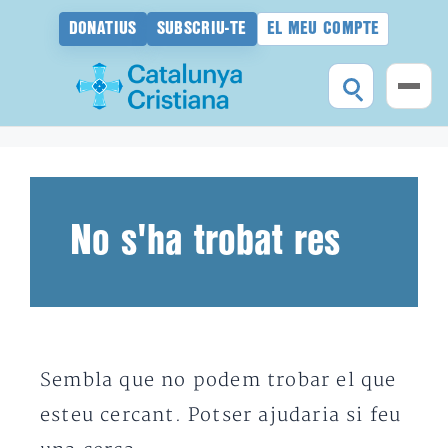
DONATIUS
SUBSCRIU-TE
EL MEU COMPTE
Vés
al
contingut
No s'ha trobat res
Sembla que no podem trobar el que
esteu cercant. Potser ajudaria si feu