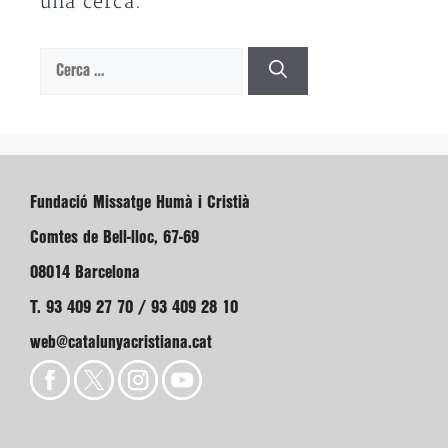
una cerca.
Cerca:
Fundació Missatge Humà i Cristià
Comtes de Bell-lloc, 67-69
08014 Barcelona
T. 93 409 27 70 / 93 409 28 10
web@catalunyacristiana.cat