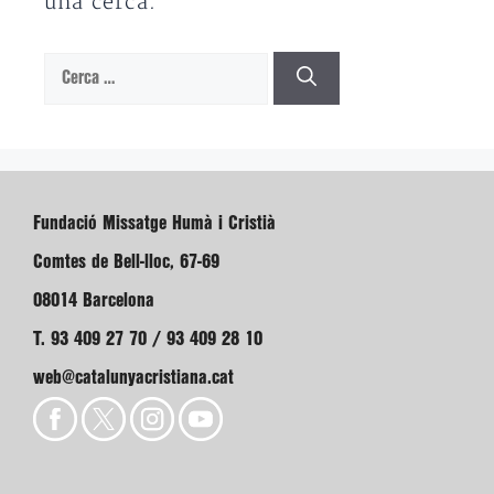
una cerca.
Cerca:
Fundació Missatge Humà i Cristià
Comtes de Bell-lloc, 67-69
08014 Barcelona
T. 93 409 27 70 / 93 409 28 10
web@catalunyacristiana.cat