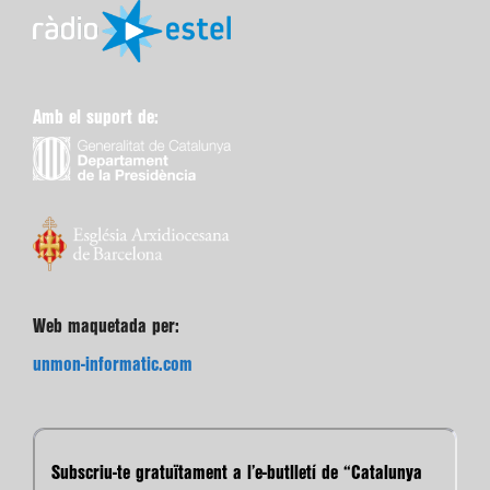
Amb el suport de:
Web maquetada per:
unmon-informatic.com
Subscriu-te gratuïtament a l’e-butlletí de “Catalunya