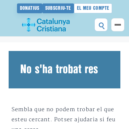
DONATIUS
SUBSCRIU-TE
EL MEU COMPTE
Vés
al
contingut
No s'ha trobat res
Sembla que no podem trobar el que
esteu cercant. Potser ajudaria si feu