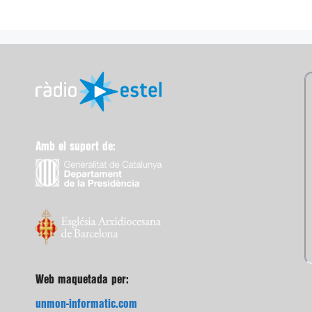
Amb el suport de:
Web maquetada per:
unmon-informatic.com