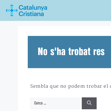
Vés
al
contingut
No s'ha trobat res
Sembla que no podem trobar el qu
Cerca: