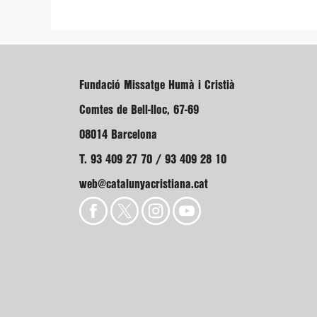
Fundació Missatge Humà i Cristià
Comtes de Bell-lloc, 67-69
08014 Barcelona
T. 93 409 27 70 / 93 409 28 10
web@catalunyacristiana.cat