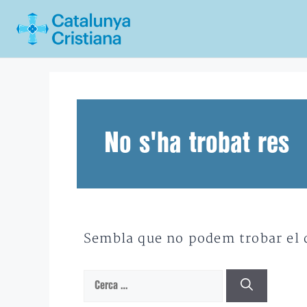
Vés
al
contingut
No s'ha trobat res
Sembla que no podem trobar el qu
Cerca: