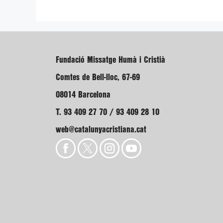
Fundació Missatge Humà i Cristià
Comtes de Bell-lloc, 67-69
08014 Barcelona
T. 93 409 27 70 / 93 409 28 10
web@catalunyacristiana.cat