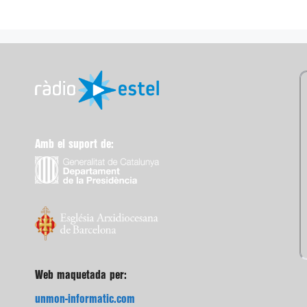
Amb el suport de:
Web maquetada per:
unmon-informatic.com